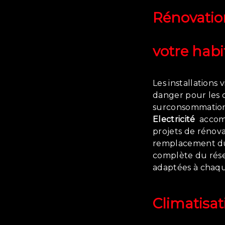
Rénovatio
votre habi
Les installations
danger pour les 
surconsommation
Electricité
accomp
projets de rénov
remplacement du 
complète du rése
adaptées à chaq
Climatisati