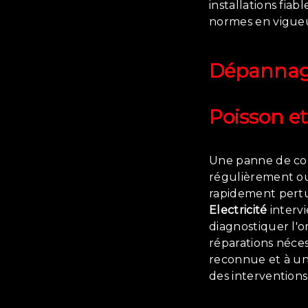
installations fiab
normes en vigue
Dépannage
Poisson
et
Une panne de cou
régulièrement o
rapidement pertu
Electricité
interv
diagnostiquer l'o
réparations néces
reconnue et à un
des interventions