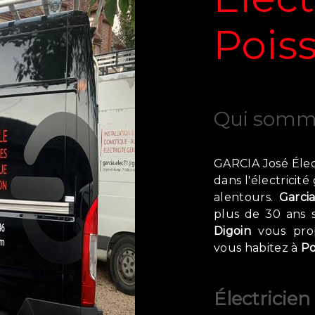
Pois
Qui somm
GARCIA José Élect
dans l'électricit
alentours.
Garcia
plus de 30 ans
Digoin
vous prop
vous habitez à
Po
Électricien