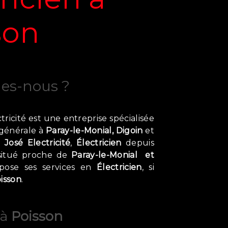
son
es-nous ?
ricité est une entreprise spécialisée
é générale à
Paray-le-Monial, Digoin
et
 José Electricité
,
Électricien
depuis
situé proche de
Paray-le-Monial et
ose ses services en
Électricien
, si
isson
.
à
Poisson