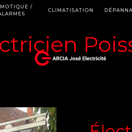
MOTIQUE /
CLIMATISATION
DÉPANN
ALARMES
ctricien Poi
Élect