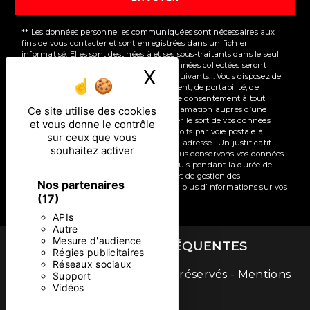
** Les données personnelles communiquées sont nécessaires aux
fins de vous contacter et sont enregistrées dans un fichier
informatisé. Elles sont destinées à et ses sous-traitants dans le seul
but de répondre à votre message. Les données collectées seront
X
Masquer le ban
communiquées aux seuls destinataires suivants: . Vous disposez de
droits d’accès, de rectification, d’effacement, de portabilité, de
limitation, d’opposition, de retrait de votre consentement à tout
moment et du droit d’introduire une réclamation auprès d’une
Ce site utilise des cookies
autorité de contrôle, ainsi que d’organiser le sort de vos données
et vous donne le contrôle
post-mortem. Vous pouvez exercer ces droits par voie postale à
sur ceux que vous
l'adresse ou par courrier électronique à l'adresse . Un justificatif
souhaitez activer
d'identité pourra vous être demandé. Nous conservons vos données
pendant la période de prise de contact puis pendant la durée de
prescription légale aux fins probatoires et de gestion des
Nos partenaires
contentieux. Consultez le site cnil.fr pour plus d’informations sur vos
(17)
droits.
APIs
Autre
Mesure d'audience
RECHERCHES FRÉQUENTES
Régies publicitaires
Réseaux sociaux
©
Vistalid
- 2026 - Tous droits réservés -
Mentions
Support
Vidéos
légales